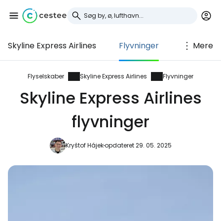
Skyline Express Airlines
Flyvninger
Mere
Log ind på Cestee
... det verdensomspændende
Flyselskaber
Skyline Express Airlines
Flyvninger
rejsefællesskab
Skyline Express Airlines
flyvninger
Fortsæt med Google
Kryštof Hájek
opdateret 29. 05. 2025
Fortsæt med Facebook
Fortsæt med e-mail