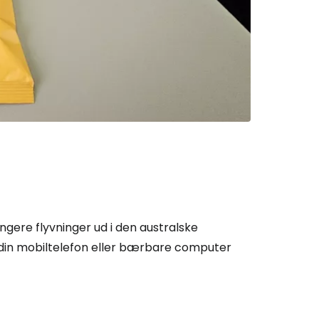
tsæt med e-mail
gere flyvninger ud i den australske
il din mobiltelefon eller bærbare computer