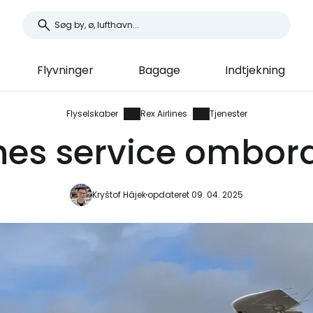
Flyvninger
Bagage
Indtjekning
Flyselskaber
Rex Airlines
Tjenester
ines service ombord
Kryštof Hájek
opdateret 09. 04. 2025