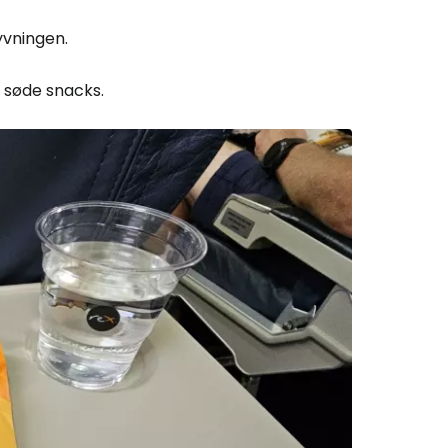
yvningen.
r søde snacks.
Cestee
ællesskab
rtsæt med Google
tsæt med Facebook