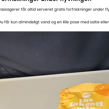
assagerer får altid serveret gratis forfriskninger under fl
u får kun almindeligt vand og en lille pose med salte elle
Log ind på 
... det verdensomspændende rejsef
Fo
For