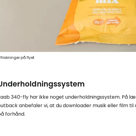
For
rfriskninger på flyet
Underholdningssystem
Saab 340-fly har ikke noget underholdningssystem. På læn
utback anbefaler vi, at du downloader musik eller film t
på forhånd.