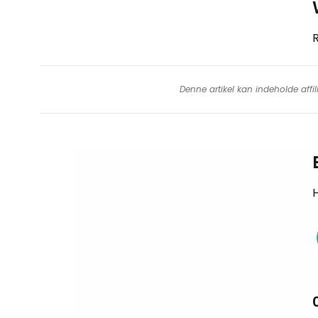
R
Denne artikel kan indeholde affil
H