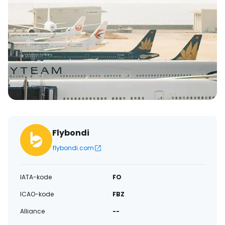
Flybondi
flybondi.com
IATA-kode
FO
ICAO-kode
FBZ
Alliance
--