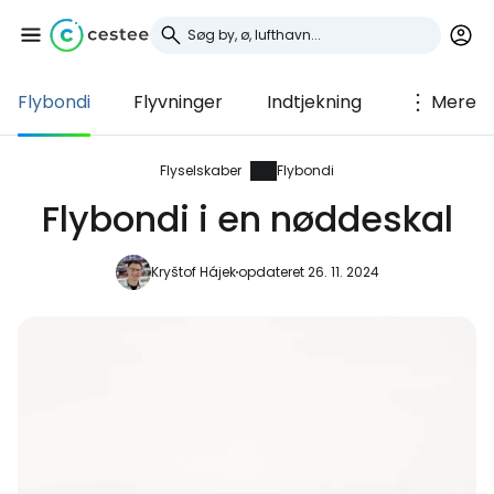
Flybondi
Flyvninger
Indtjekning
Mere
Log ind på Cestee
... det verdensomspændende
Flyselskaber
Flybondi
rejsefællesskab
Flybondi i en nøddeskal
Fortsæt med Google
Kryštof Hájek
opdateret 26. 11. 2024
Fortsæt med Facebook
Fortsæt med e-mail