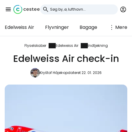
Edelweiss Air
Flyvninger
Bagage
Mere
Log ind på Cestee
... det verdensomspændende
Flyselskaber
Edelweiss Air
Indtjekning
rejsefællesskab
Edelweiss Air check-in
Fortsæt med Google
Kryštof Hájek
opdateret 22. 01. 2026
Fortsæt med Facebook
Fortsæt med e-mail