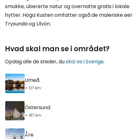
smukke, uberørte natur og overnatte gratis i lokale
hytter. Höga Kusten omfatter også de maleriske øer
Trysunda og Ulvön.
Hvad skal man se i området?
Opdag alle de steder, du
skal se i Sverige
.
Umeå
+ 127 km
Östersund
+ 187 km
Åre