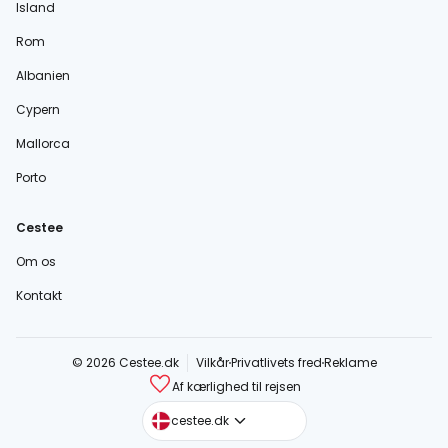
Island
Rom
Albanien
Cypern
Mallorca
Porto
Cestee
Om os
Kontakt
© 2026 Cestee.dk
Vilkår
Privatlivets fred
Reklame
Af kærlighed til rejsen
cestee.com
cestee.dk
cestee.sk