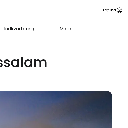
Log ind
Indkvartering
Mere
ussalam