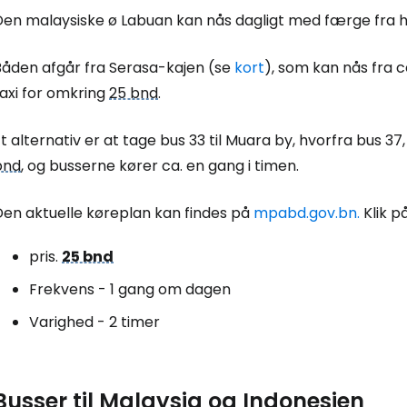
Den malaysiske ø Labuan kan nås dagligt med færge fra ha
Log ind på 
Båden afgår fra Serasa-kajen (se
kort
), som kan nås fra
axi for omkring
25 bnd
.
... det verdensomspændende rejsef
t alternativ er at tage bus 33 til Muara by, hvorfra bus 37
bnd
, og busserne kører ca. en gang i timen.
Fo
Den aktuelle køreplan kan findes på
mpabd.gov.bn.
Klik p
pris.
25 bnd
For
Frekvens - 1 gang om dagen
Varighed - 2 timer
For
Busser til Malaysia og Indonesien