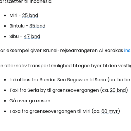
ortsætter til Inodnesia.
Miri -
25 bnd
Bintulu -
35 bnd
Sibu -
47 bnd
For eksempel giver Brunei-rejsearrangøren Al Barakas
in
n alternativ transportmulighed til egne byer til den vestli
Lokal bus fra Bandar Seri Begawan til Seria (ca. 1x i ti
Taxi fra Seria by til grænseovergangen (ca.
20 bnd
)
Gå over grænsen
Taxa fra grænseovergangen til Miri (ca.
60 myr
)