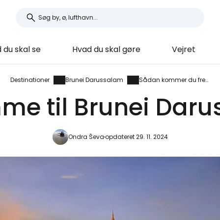
 du skal se
Hvad du skal gøre
Vejret
Destinationer
Brunei Darussalam
Sådan kommer du frem
me til Brunei Dar
Ondra Ševa
opdateret 29. 11. 2024