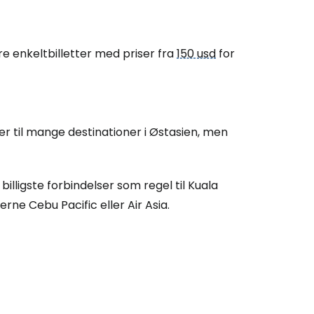
re enkeltbilletter med priser fra
150 usd
for
ver til mange destinationer i Østasien, men
 billigste forbindelser som regel til Kuala
rne Cebu Pacific eller Air Asia.