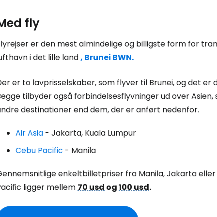
Med fly
lyrejser er den mest almindelige og billigste form for tran
ufthavn i det lille land
, Brunei BWN.
er er to lavprisselskaber, som flyver til Brunei, og det er 
egge tilbyder også forbindelsesflyvninger ud over Asien, 
andre destinationer end dem, der er anført nedenfor.
Air Asia
- Jakarta, Kuala Lumpur
Cebu Pacific
- Manila
ennemsnitlige enkeltbilletpriser fra Manila, Jakarta elle
acific ligger mellem
70 usd
og
100 usd
.