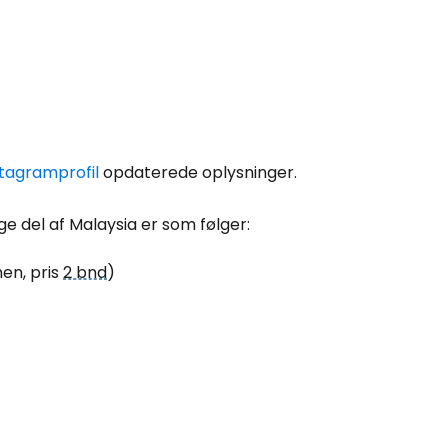
stagramprofil
opdaterede oplysninger.
ge del af Malaysia er som følger:
men, pris
2 bnd
)