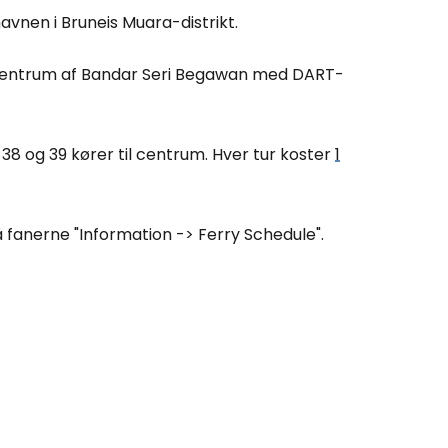
vnen i Bruneis Muara-distrikt.
Cestee
 centrum af Bandar Seri Begawan med DART-
ællesskab
, 38 og 39 kører til centrum. Hver tur koster
1
rtsæt med Google
å fanerne
"Information -> Ferry Schedule".
tsæt med Facebook
tsæt med e-mail