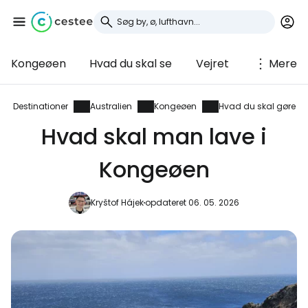
Kongeøen
Hvad du skal se
Vejret
Mere
Log ind på Cestee
... det verdensomspændende
Destinationer
Australien
Kongeøen
Hvad du skal gøre
rejsefællesskab
Hvad skal man lave i
Kongeøen
Fortsæt med Google
Kryštof Hájek
opdateret 06. 05. 2026
Fortsæt med Facebook
Fortsæt med e-mail