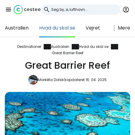
Australien
Hvad du skal se
Vejret
Mere
Log ind på Cestee
... det verdensomspændende
Destinationer
Australien
Hvad du skal se
Great Barrier Reef
rejsefællesskab
Great Barrier Reef
Fortsæt med Google
Markéta Dolská
opdateret 16. 04. 2025
Fortsæt med Facebook
Fortsæt med e-mail