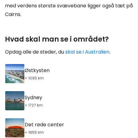
med verdens største svævebane ligger også tæt på
Cairns.
Hvad skal man se i området?
Opdag alle de steder, du
skal se i Australien
.
Østkysten
+ 1095 km
Sydney
+ 1727 km
Det røde center
+ 1855 km