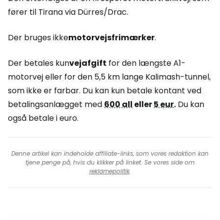
fører til Tirana via Dürres/Drac.
Der bruges ikke
motorvejsfrimærker
.
Der betales kun
vejafgift
for den længste A1-
motorvej eller for den 5,5 km lange Kalimash-tunnel,
som ikke er farbar. Du kan kun betale kontant ved
betalingsanlægget med
600 all
eller
5 eur
.
Du kan
også betale i euro.
Denne artikel kan indeholde affiliate-links, som vores redaktion kan
tjene penge på, hvis du klikker på linket. Se vores side om
reklamepolitik
.