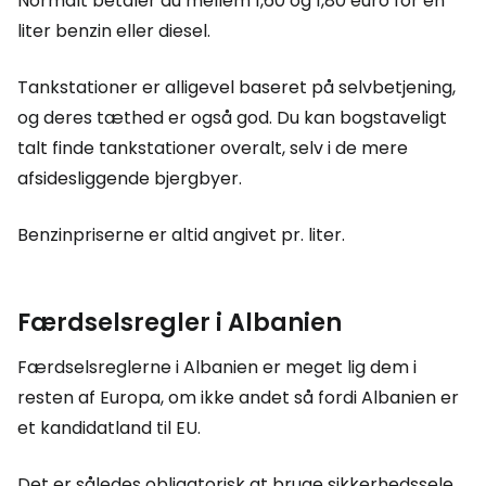
Normalt betaler du mellem 1,60 og 1,80 euro for en
liter benzin eller diesel.
Tankstationer er alligevel baseret på selvbetjening,
og deres tæthed er også god. Du kan bogstaveligt
talt finde tankstationer overalt, selv i de mere
afsidesliggende bjergbyer.
Benzinpriserne er altid angivet pr. liter.
Færdselsregler i Albanien
Færdselsreglerne i Albanien er meget lig dem i
resten af Europa, om ikke andet så fordi Albanien er
et kandidatland til EU.
Det er således obligatorisk at bruge sikkerhedssele,