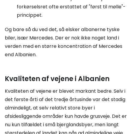
forkørselsret ofte erstattet af "først til mølle"-
princippet.
Og bare så du ved det, så elsker albanerne tyske
biler, især Mercedes. Der er nok ikke noget land i
verden med en større koncentration af Mercedes
end Albanien.
Kvaliteten af vejene i Albanien
Kvaliteten af vejene er blevet markant bedre. Selv i
det første årti af det tredje årtusinde var det stadig
almindeligt, at selv relativt store byer i
afsidesliggende områder kun havde grusveje. Det er
nu kun tilfældet i små bjerglandsbyer, men langt
størstedelen af landet kan nås ad almindelige veje.