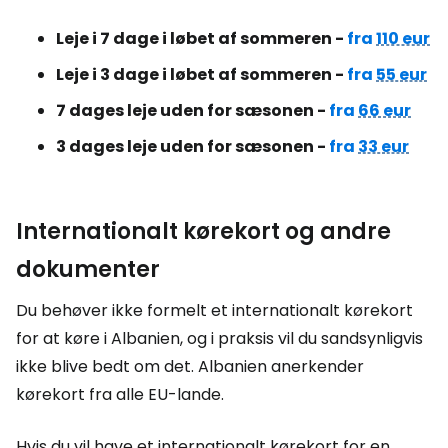
Leje i 7 dage i løbet af sommeren -
fra
110 eur
Leje i 3 dage i løbet af sommeren -
fra
55 eur
7 dages leje uden for sæsonen -
fra
66 eur
3 dages leje uden for sæsonen -
fra
33 eur
Internationalt kørekort og andre
dokumenter
Du behøver ikke formelt et internationalt kørekort
for at køre i Albanien, og i praksis vil du sandsynligvis
ikke blive bedt om det. Albanien anerkender
kørekort fra alle EU-lande.
Hvis du vil have et internationalt kørekort for en