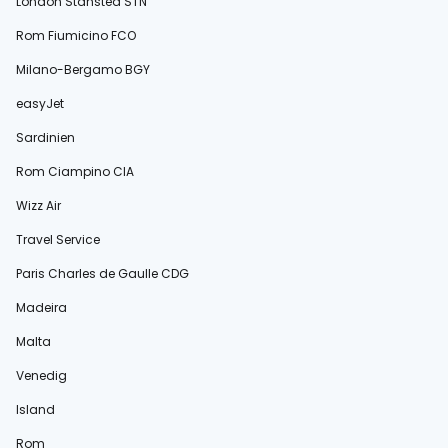
London Stansted STN
Rom Fiumicino FCO
Milano-Bergamo BGY
easyJet
Sardinien
Rom Ciampino CIA
Wizz Air
Travel Service
Paris Charles de Gaulle CDG
Madeira
Malta
Venedig
Island
Rom