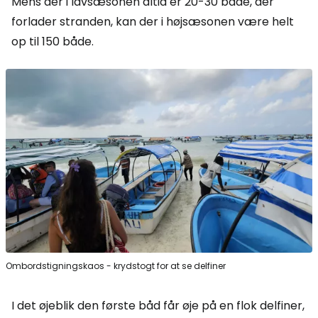
Mens der i lavsæsonen altid er 20-30 både, der
forlader stranden, kan der i højsæsonen være helt
op til 150 både.
Ombordstigningskaos - krydstogt for at se delfiner
I det øjeblik den første båd får øje på en flok delfiner,